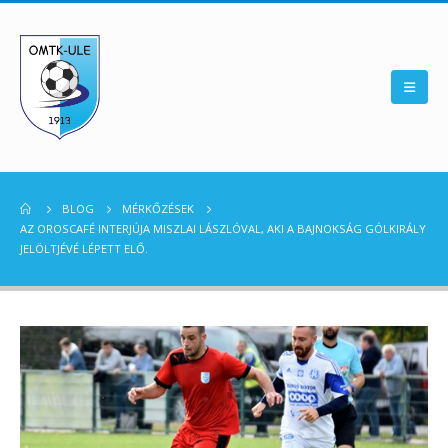
BLOG
MÉRKŐZÉSEK
AZ OROSCAFÉ INTERJÚJA MISZLAI LÁSZLÓVAL, AKI A BAJNOKSÁG GÓLKIRÁLY
JELÖLTJÉVÉ LÉPETT ELŐ.