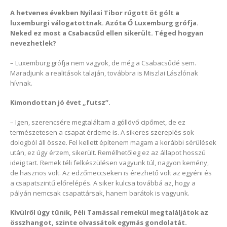
A hetvenes években Nyilasi Tibor rúgott öt gólt a
luxemburgi válogatottnak. Azóta Ő Luxemburg grófja.
Neked ez most a Csabacsűd ellen sikerült. Téged hogyan
nevezhetlek?
– Luxemburg grófja nem vagyok, de még a Csabacsűdé sem.
Maradjunk a realitások talaján, továbbra is Miszlai Lászlónak
hívnak.
Kimondottan jó évet „futsz”.
– Igen, szerencsére megtaláltam a góllövő cipőmet, de ez
természetesen a csapat érdeme is. A sikeres szereplés sok
dologból áll össze. Fel kellett építenem magam a korábbi sérülések
után, ez úgy érzem, sikerült. Remélhetőleg ez az állapot hosszú
ideig tart. Remek téli felkészülésen vagyunk túl, nagyon kemény,
de hasznos volt. Az edzőmeccseken is érezhető volt az egyéni és
a csapatszintű előrelépés. A siker kulcsa továbbá az, hogy a
pályán nemcsak csapattársak, hanem barátok is vagyunk.
Kívülről úgy tűnik, Péli Tamással remekül megtaláljátok az
összhangot, szinte olvassátok egymás gondolatát.