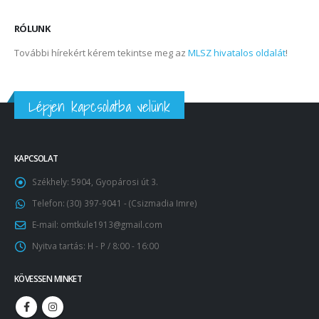
RÓLUNK
További hírekért kérem tekintse meg az
MLSZ hivatalos oldalát
!
Lépjen kapcsolatba velünk
KAPCSOLAT
Székhely:
5904, Gyopárosi út 3.
Telefon:
(30) 397-9041 - (Csizmadia Imre)
E-mail:
omtkule1913@gmail.com
Nyitva tartás:
H - P / 8:00 - 16:00
KÖVESSEN MINKET