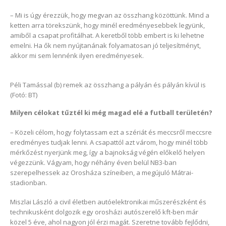
– Mi is úgy érezzük, hogy megvan az összhang közöttünk. Mind a
ketten arra törekszünk, hogy minél eredményesebbek legyünk,
amiből a csapat profitálhat. A keretből több embert is ki lehetne
emelni. Ha ők nem nyújtanának folyamatosan jó teljesítményt,
akkor mi sem lennénk ilyen eredményesek.
Péli Tamással (b) remek az összhang a pályán és pályán kívül is
(Fotó: BT)
Milyen célokat tűztél ki még magad elé a futball területén?
– Közeli célom, hogy folytassam ezt a szériát és meccsről meccsre
eredményes tudjak lenni. A csapattól azt várom, hogy minél több
mérkőzést nyerjünk meg, így a bajnokság végén előkelő helyen
végezzünk. Vágyam, hogy néhány éven belül NB3-ban
szerepelhessek az Orosháza színeiben, a megújuló Mátrai-
stadionban.
Miszlai László a civil életben autóelektronikai műszerészként és
technikusként dolgozik egy orosházi autószerelő kft-ben már
közel 5 éve, ahol nagyon jól érzi magát. Szeretne tovább fejlődni,