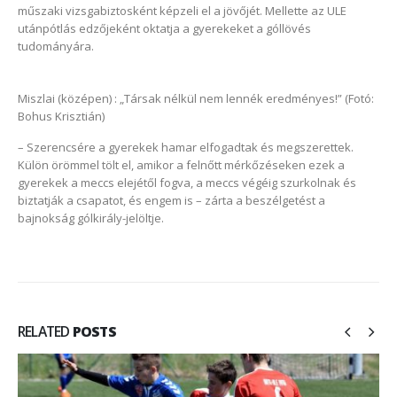
műszaki vizsgabiztosként képzeli el a jövőjét. Mellette az ULE
utánpótlás edzőjeként oktatja a gyerekeket a góllövés
tudományára.
Miszlai (középen) : „Társak nélkül nem lennék eredményes!” (Fotó:
Bohus Krisztián)
– Szerencsére a gyerekek hamar elfogadtak és megszerettek.
Külön örömmel tölt el, amikor a felnőtt mérkőzéseken ezek a
gyerekek a meccs elejétől fogva, a meccs végéig szurkolnak és
biztatják a csapatot, és engem is – zárta a beszélgetést a
bajnokság gólkirály-jelöltje.
RELATED
POSTS