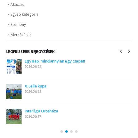
Aktuális
Egyéb kategória
Esemény
Mérkőzések
LEGFRISSEBB BEJEGYZÉSEK
Egy nap, mindannyian egy csapat!
2026.06.22.
X. Lelle kupa
2026.06.22.
Interliga Orosháza
2026.06.17.