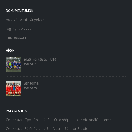
DOKUMENTUMOK
Adatvédelmi irányelvek
Jogi nyilatkozat
Impresszum
HÍREK
Edző mérkőzés – U10
2026.07.11.
Egri torna
2026.07.05.
PÁLYÁZATOK
Orosháza, Gyopárosi út 3. – Öltözőépület kondicionáló teremmel
Orosháza, Fűtőház utca 3. – Mátrai Sándor Stadion