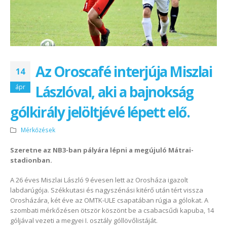
Az Oroscafé interjúja Miszlai
14
Lászlóval, aki a bajnokság
ápr
gólkirály jelöltjévé lépett elő.
Mérkőzések
Szeretne az NB3-ban pályára lépni a megújuló Mátrai-
stadionban.
A 26 éves Miszlai László 9 évesen lett az Orosháza igazolt
labdarúgója. Székkutasi és nagyszénási kitérő után tért vissza
Orosházára, két éve az OMTK-ULE csapatában rúgja a gólokat. A
szombati mérkőzésen ötször köszönt be a csabacsűdi kapuba, 14
góljával vezeti a megyei I. osztály góllövőlistáját.