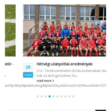
Hétvégi utánpótlás eredmények
29
U12 - Törökszentmiklós 8:3 Buza Barnabás: Nagyon vártuk
szept
már az első győzelmet, ha...
read more
ZBAyMjIwMzkxNzg4MjAwODkyAAEeYxoW1LtYFNxvvKK4H1TOTE2BQDkm4txOh