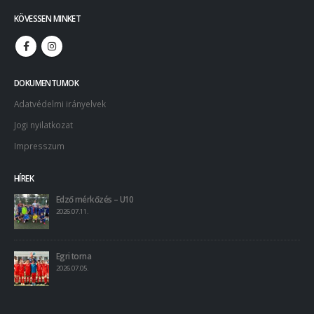
DOKUMENTUMOK
Adatvédelmi irányelvek
Jogi nyilatkozat
Impresszum
HÍREK
Edző mérkőzés – U10
2026.07.11.
Egri torna
2026.07.05.
PÁLYÁZATOK