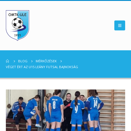
BLOG
MÉRKŐZÉSEK
VÉGET ÉRT AZ U15 LEÁNY FUTSAL BAJNOKSÁG