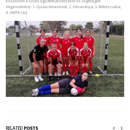
Köszönöm a szülői együttműködéseket és segítséget!
Végeredmény: 1. Gyulai Amazonok, 2. Dévaványa, 3. Békéscsaba,
4. OMTK-ULE
RELATED
POSTS