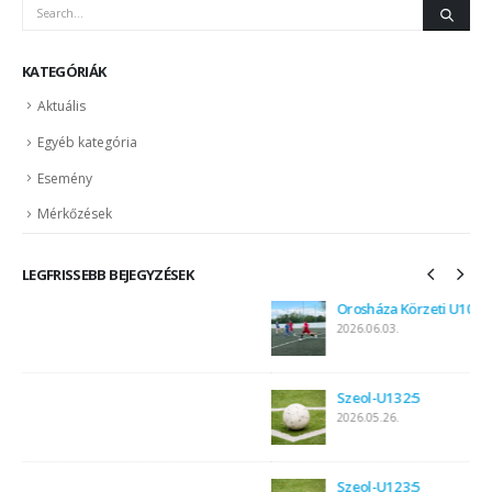
KATEGÓRIÁK
Aktuális
Egyéb kategória
Esemény
Mérkőzések
LEGFRISSEBB BEJEGYZÉSEK
Orosháza Körzeti U10-U12 Leány Labdarúgás
2026.06.03.
Szeol-U13 2:5
2026.05.26.
Szeol-U12 3:5
2026.05.26.