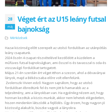
Véget ért az U15 leány futsal
28
bajnokság
máj
Mérkőzések
Hazai közönség előtt szerepelt az utolsó fordulóban az utánpótlás
leány csapatunk.
2024 őszén 4 csapat részvételével kezdődött a küzdelem a
műfüves futsal bajnokságban, ami ősszel is és tavasszal is oda és
visszavágó fordulókat tartogatott.
Május 21-én szerdán ért véget itthon a szezon, ahol a dévaványai
lányok, majd a Békéscsaba előre volt ellenfelünk.
Zvolenszki Vivien edző: Nagyon sajnálom, hogy az utolsó
fordulóban ébredtünk fel és nem jött ki hamarabb az a
teljesítmény, ami a lányokban van. Ha egyénileg nézem azt, hogy
honnan kezdtük a közös munkát, akkor nem lehetek elégedetlen,
hiszen mindenkin látszódik a fejlődés. Úgy érzem, hogy nagyon jó
közösség alakult ki, büszke vagyok a lányokra.