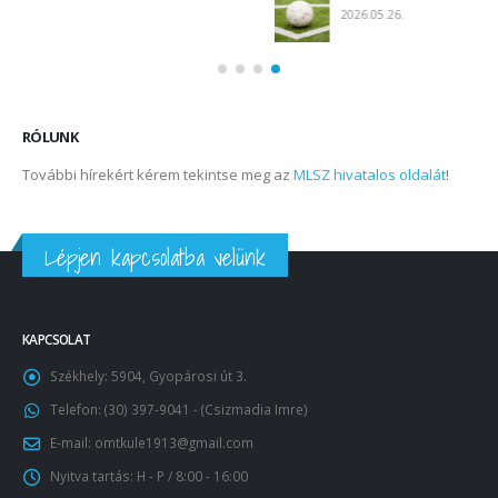
RÓLUNK
További hírekért kérem tekintse meg az
MLSZ hivatalos oldalát
!
Lépjen kapcsolatba velünk
KAPCSOLAT
Székhely:
5904, Gyopárosi út 3.
Telefon:
(30) 397-9041 - (Csizmadia Imre)
E-mail:
omtkule1913@gmail.com
Nyitva tartás:
H - P / 8:00 - 16:00
KÖVESSEN MINKET