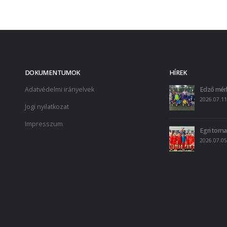
DOKUMENTUMOK
HÍREK
Adatvédelmi irányelvek
Edző mér
2026.07.11
Jogi nyilatkozat
Impresszum
Egri torna
2026.07.05