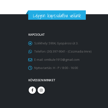
Lépjen kapcsolatba velünk
KAPCSOLAT
Székhely:
5904, Gyopárosi út 3.
Telefon:
(30) 397-9041 - (Csizmadia Imre)
E-mail:
omtkule1913@gmail.com
Nyitva tartás:
H - P / 8:00 - 16:00
KÖVESSEN MINKET