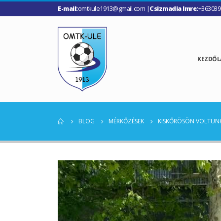
E-mail:
omtkule1913@gmail.com |
Csizmadia Imre:
+363039
KEZDŐL
BLOG
MÉRKŐZÉSEK
KISKŐRÖSÖN VOLTUN