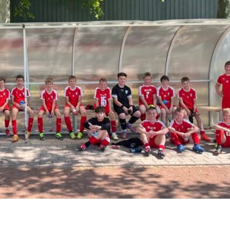
Egy nap, mindannyian egy
U11 Régiós Torna
csapat!
2026.06.03.
2026.06.22.
Régiós U9 torna
X. Lelle kupa
2026.06.03.
2026.06.22.
Záróforduló
Interliga Orosháza
2026.06.03.
2026.06.17.