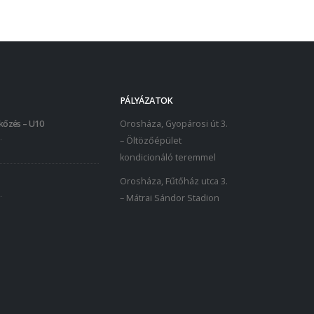
PÁLYÁZATOK
kőzés – U10
Orosháza, Gyopárosi út 3.
.
– Öltözőépület
kondicionáló teremmel
Orosháza, Fűtőház utca 3.
.
– Mátrai Sándor Stadion