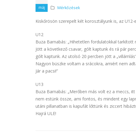
máj
Mérkőzések
Kiskőrösön szerepelt két korosztályunk is, az U12-
U12
Buza Barnabás: „Hihetetlen fordulatokkal tarkított
Jött a következő csavar, gólt kaptunk és rá pár p
gólt kaptunk. Az utolsó 20 percben jött a „villámlá
Nagyon büszke voltam a srácokra, amiért nem adtá
Jár a pacsi!”
U13
Buza Barnabás: „Merőben más volt ez a meccs, itt
nem estünk össze, ami fontos, és mindent egy lapr
utáni pillanatban is kapufát lőttünk és ziccert hibázt
Hajrá ULE!