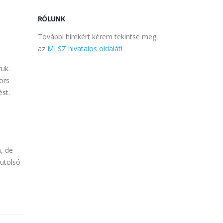
RÓLUNK
További hírekért kérem tekintse meg
az
MLSZ hivatalos oldalát
!
tuk.
ors
ést.
, de
 utolsó