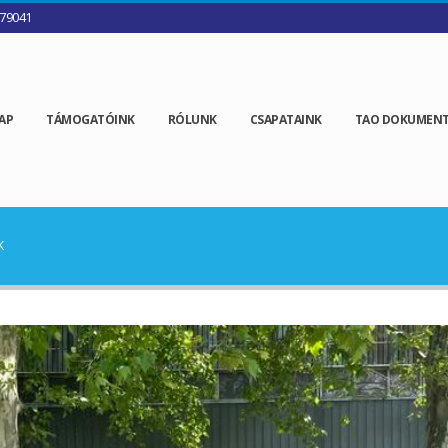
79041
AP
TÁMOGATÓINK
RÓLUNK
CSAPATAINK
TAO DOKUMEN
K