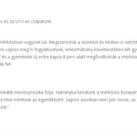
es és az U13-as csapatunk.
 mérkőzésen vagyunk túl. Megszereztük a vezetést és kézben is tartot
ercre sajnos meg is fogyatkoztunk, emberhátrány következtében két gy
s” és a gyerekeink új erőre kapva 8 perc alatt megfordították a mérkőz
k fel!
 inkább mezőnymunka folyt. Hátrányba kerültünk a mérkőzés közepén
a téve mentünk az egyenlítésért. Sajnos azonban nem jött össze, az
unk.”