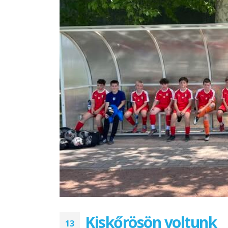
Orosháza Körzeti U10-U12
Edző mérkőzés – U10
Leány Labdarúgás
2026.07.11.
2026.06.03.
Egri torna
Szeol-U13 2:5
2026.07.05.
2026.05.26.
Balatonlelle PELSO KUPA
Szeol-U12 3:5
2026.07.01.
2026.05.26.
Kiskőrösön voltunk
13