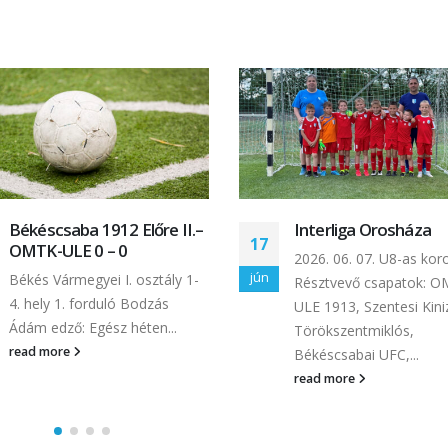
Interliga Orosháza
Intézményi Bozsik
05
program
2026. 06. 07. U8-as korosztály
máj
Orosháza Április 29-30.
Résztvevő csapatok: OMTK-
programunkon első nap
ULE 1913, Szentesi Kinizsi,
ovisok kezdtek
Törökszentmiklós,
sorvetélkedővel, később 
Békéscsabai UFC,...
read more
read more