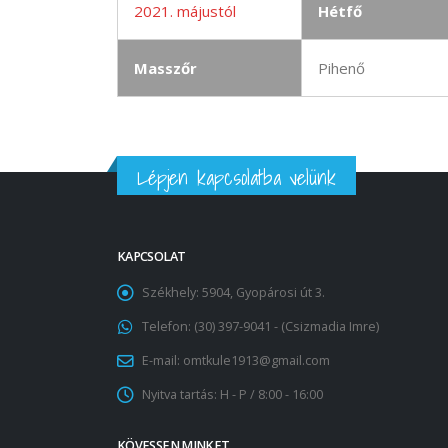
2021. májustól
Hétfő
Masszőr
Pihenő
Lépjen kapcsolatba velünk
KAPCSOLAT
Székhely:
5904, Gyopárosi út 3.
Telefon:
(30) 397-9041 - (Csizmadia Imre)
E-mail:
omtkule1913@gmail.com
Nyitva tartás:
H - P / 8:00 - 16:00
KÖVESSEN MINKET