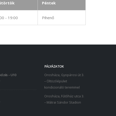
ütörtök
Péntek
00 - 19:00
Pihenő
PÁLYÁZATOK
kőzés – U10
Orosháza, Gyopárosi út 3.
.
– Öltözőépület
kondicionáló teremmel
Orosháza, Fűtőház utca 3.
.
– Mátrai Sándor Stadion