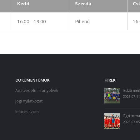
Kedd
Szerda
Cs
16:00 - 19:00
Pihenő
16:
DOKUMENTUMOK
HÍREK
Adatvédelmi irányelvek
Edző mér
2026.07.11
Jogi nyilatkozat
Impresszum
Egri torna
2026.07.05