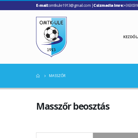
E-mail:
omtkule1913@gmail.com |
Csizmadia Imre:
+363039
KEZDŐL
MASSZŐR
Masszőr beosztás