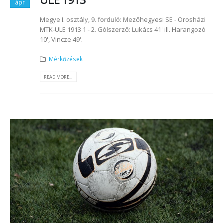
ápr
Megye I. osztály, 9. forduló: Mezőhegyesi SE - Orosházi
MTK-ULE 1913 1 - 2. Gólszerző: Lukács 41' ill. Harangozó
10', Vincze 49'.
Mérkőzések
READ MORE...