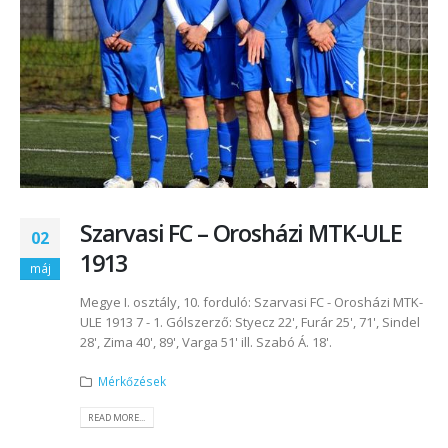
Szarvasi FC – Orosházi MTK-ULE
02
1913
máj
Megye I. osztály, 10. forduló: Szarvasi FC - Orosházi MTK-
ULE 1913 7 - 1. Gólszerző: Styecz 22', Furár 25', 71', Sindel
28', Zima 40', 89', Varga 51' ill. Szabó Á. 18'.
Mérkőzések
READ MORE...