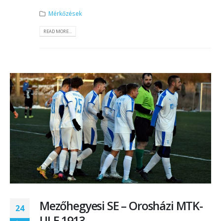
Mérkőzések
READ MORE...
Mezőhegyesi SE – Orosházi MTK-
24
ULE 1913