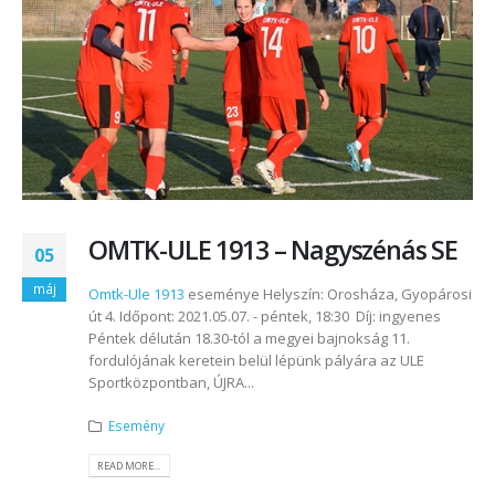
OMTK-ULE 1913 – Nagyszénás SE
05
máj
Omtk-Ule 1913
eseménye Helyszín: Orosháza, Gyopárosi
út 4. Időpont: 2021.05.07. - péntek, 18:30 Díj: ingyenes
Péntek délután 18.30-tól a megyei bajnokság 11.
fordulójának keretein belül lépünk pályára az ULE
Sportközpontban, ÚJRA...
Esemény
READ MORE...