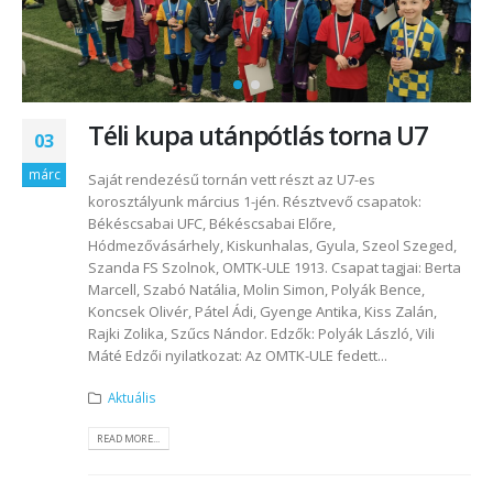
Téli kupa utánpótlás torna U7
03
márc
Saját rendezésű tornán vett részt az U7-es
korosztályunk március 1-jén. Résztvevő csapatok:
Békéscsabai UFC, Békéscsabai Előre,
Hódmezővásárhely, Kiskunhalas, Gyula, Szeol Szeged,
Szanda FS Szolnok, OMTK-ULE 1913. Csapat tagjai: Berta
Marcell, Szabó Natália, Molin Simon, Polyák Bence,
Koncsek Olivér, Pátel Ádi, Gyenge Antika, Kiss Zalán,
Rajki Zolika, Szűcs Nándor. Edzők: Polyák László, Vili
Máté Edzői nyilatkozat: Az OMTK-ULE fedett...
Aktuális
READ MORE...