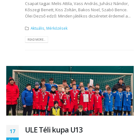
Csapat tagjai: Melis Attila, Vass András, Juhász Nándor,
Kőszegi Benett, Kiss Zoltán, Bakos Noel, Szabó Bence.
Ölei Dezső edző: Minden játékos dicséretet érdemel a...
Aktuális
,
Mérkőzések
READ MORE...
ULE Téli kupa U13
17