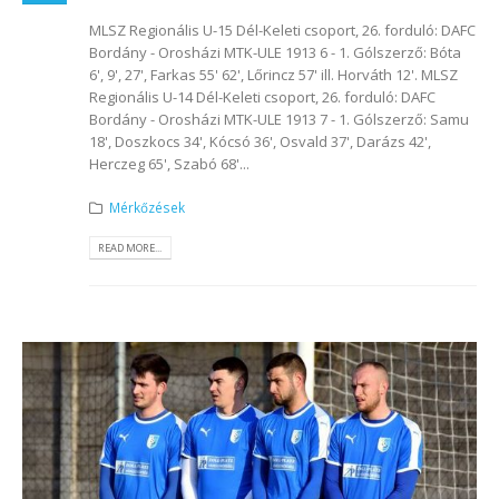
MLSZ Regionális U-15 Dél-Keleti csoport, 26. forduló: DAFC
Bordány - Orosházi MTK-ULE 1913 6 - 1. Gólszerző: Bóta
6', 9', 27', Farkas 55' 62', Lőrincz 57' ill. Horváth 12'. MLSZ
Regionális U-14 Dél-Keleti csoport, 26. forduló: DAFC
Bordány - Orosházi MTK-ULE 1913 7 - 1. Gólszerző: Samu
18', Doszkocs 34', Kócsó 36', Osvald 37', Darázs 42',
Herczeg 65', Szabó 68'...
Mérkőzések
READ MORE...