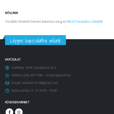
RÓLUNK
További hírekért kérem tekintse meg az
MLSZ hivatalos oldalát
!
Lépjen kapcsolatba velünk
KAPCSOLAT
Székhely:
5904, Gyopárosi út 3.
Telefon:
(30) 397-9041 - (Csizmadia Imre)
E-mail:
omtkule1913@gmail.com
Nyitva tartás:
H - P / 8:00 - 16:00
KÖVESSEN MINKET