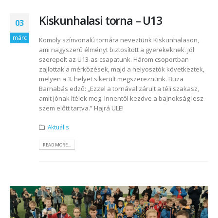
Kiskunhalasi torna – U13
03
márc
Komoly színvonalú tornára neveztünk Kiskunhalason,
ami nagyszerű élményt biztosított a gyerekeknek. Jól
szerepelt az U13-as csapatunk. Három csoportban
zajlottak a mérkőzések, majd a helyosztók következtek,
melyen a 3. helyet sikerült megszereznünk. Buza
Barnabás edző: „Ezzel a tornával zárult a téli szakasz,
amit jónak ítélek meg. Innentől kezdve a bajnokság lesz
szem előtt tartva.” Hajrá ULE!
Aktuális
READ MORE...