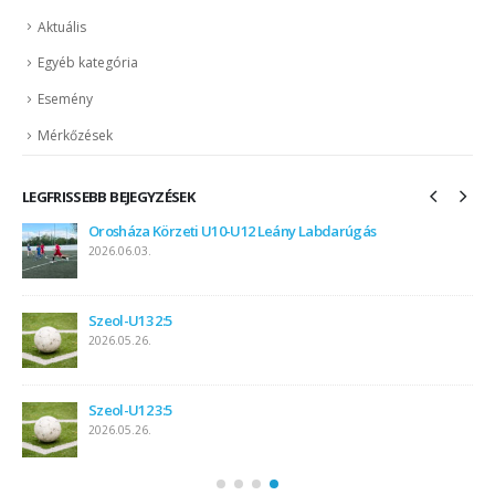
Aktuális
Egyéb kategória
Esemény
Mérkőzések
LEGFRISSEBB BEJEGYZÉSEK
Edző mérkőzés – U10
2026.07.11.
Egri torna
2026.07.05.
Balatonlelle PELSO KUPA
2026.07.01.