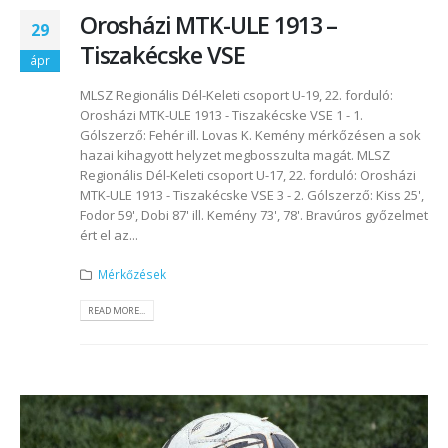
Orosházi MTK-ULE 1913 –
29
Tiszakécske VSE
ápr
MLSZ Regionális Dél-Keleti csoport U-19, 22. forduló:
Orosházi MTK-ULE 1913 - Tiszakécske VSE 1 - 1.
Gólszerző: Fehér ill. Lovas K. Kemény mérkőzésen a sok
hazai kihagyott helyzet megbosszulta magát. MLSZ
Regionális Dél-Keleti csoport U-17, 22. forduló: Orosházi
MTK-ULE 1913 - Tiszakécske VSE 3 - 2. Gólszerző: Kiss 25',
Fodor 59', Dobi 87' ill. Kemény 73', 78'. Bravúros győzelmet
ért el az...
Mérkőzések
READ MORE...