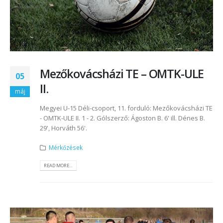
Mezőkovácsházi TE – OMTK-ULE
05
II.
máj
Megyei U-15 Déli-csoport, 11. forduló: Mezőkovácsházi TE
- OMTK-ULE II. 1 - 2. Gólszerző: Ágoston B. 6' ill. Dénes B.
29', Horváth 56'.
Mérkőzések
READ MORE...