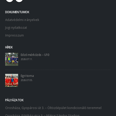
DOKUMENTUMOK
Adatvédelmi irányelvek
Jogi nyilatkozat
Impresszum
HÍREK
Edző mérkőzés – U10
2026.07.11.
Egri torna
2026.07.05.
PÁLYÁZATOK
Orosháza, Gyopárosi út 3. – Öltözőépület kondicionáló teremmel
Orosháza, Fűtőház utca 3. – Mátrai Sándor Stadion