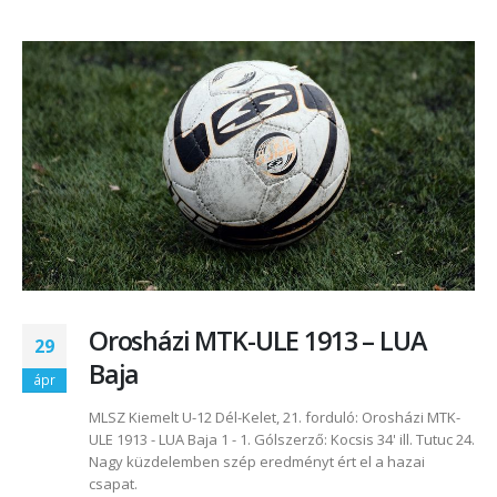
Orosházi MTK-ULE 1913 – LUA
29
Baja
ápr
MLSZ Kiemelt U-12 Dél-Kelet, 21. forduló: Orosházi MTK-
ULE 1913 - LUA Baja 1 - 1. Gólszerző: Kocsis 34' ill. Tutuc 24.
Nagy küzdelemben szép eredményt ért el a hazai
csapat.