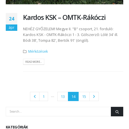
Kardos KSK – OMTK-Rákóczi
24
ápr
NEHÉZ GYŐZELEM! Megye II. "B" csoport, 21. forduló:
Kardos KSK - OMTK-Rákóczi 1 - 3. Gólszerző: Lólé 34' ill.
Bódi 38', Tompa 82', Bertók 91' (öngól).
Mérkőzések
READ MORE...
…
1
13
14
15
KATEGÓRIÁK