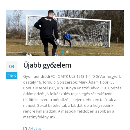
Újabb győzelem
03
márc
Gyomaendrődi FC - OMTK ULE 1913 1-4 (0-0) Vármegyei I.
osztály 16. forduló Gólszerzők: Márk Ádám Tibor (55'),
Bónus Marcell (58', 81'), Hunya Kristóf Dávid (58') Bodzás
Ádám edző: „A felkészülés teljes egészét műfüvön
töltöttük, ezért a mérkőzés elején nehezen találtuk a
ritmust. Sokat birtokoltuk a labdát, de a helyzeteink
rendre kimaradtak. A második félidőben azonban a
mezőnyfölényünk...
Aktuális