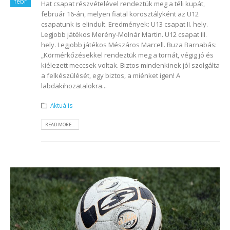
febr
Hat csapat részvételével rendeztük meg a téli kupát,
február 16-án, melyen fiatal korosztályként az U12
csapatunk is elindult. Eredmények: U13 csapat II. hely.
Legjobb játékos Merény-Molnár Martin. U12 csapat III.
hely. Legjobb játékos Mészáros Marcell. Buza Barnabás:
„Körmérkőzésekkel rendeztük meg a tornát, végig jó és
kiélezett meccsek voltak. Biztos mindenkinek jól szolgálta
a felkészülését, egy biztos, a miénket igen! A
labdakihozatalokra...
Aktuális
READ MORE...