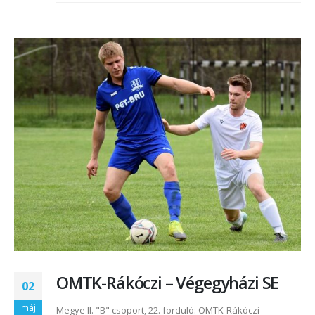
OMTK-Rákóczi – Végegyházi SE
02
máj
Megye II. "B" csoport, 22. forduló: OMTK-Rákóczi -