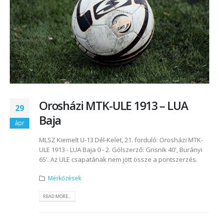
Orosházi MTK-ULE 1913 – LUA
29
Baja
ápr
MLSZ Kiemelt U-13 Dél-Kelet, 21. forduló: Orosházi MTK-
ULE 1913 - LUA Baja 0 - 2. Gólszerző: Grisnik 40', Burányi
65'. Az ULE csapatának nem jött össze a pontszerzés.
Mérkőzések
READ MORE...