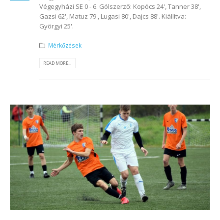
Végegyházi SE 0 - 6. Gólszerző: Kopócs 24', Tanner 38',
Gazsi 62', Matuz 79', Lugasi 80', Dajcs 88'. Kiállítva:
Györgyi 25'.
Mérkőzések
READ MORE...