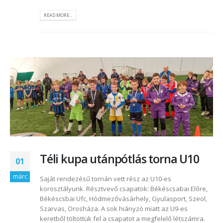
READ MORE...
Téli kupa utánpótlás torna U10
01
márc
Saját rendezésű tornán vett rész az U10-es
korosztályunk. Résztvevő csapatok: Békéscsabai Előre,
Békéscsbai Ufc, Hódmezővásárhely, Gyulasport, Szeol,
Szarvas, Orosháza. A sok hiányzó miatt az U9-es
keretből töltöttük fel a csapatot a megfelelő létszámra.