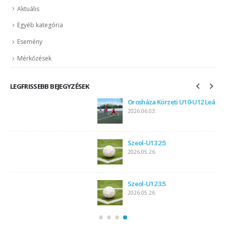
Aktuális
Egyéb kategória
Esemény
Mérkőzések
LEGFRISSEBB BEJEGYZÉSEK
Orosháza Körzeti U10-U12 Leány Labdarúgás
2026.06.03.
Szeol-U13 2:5
2026.05.26.
Szeol-U12 3:5
2026.05.26.