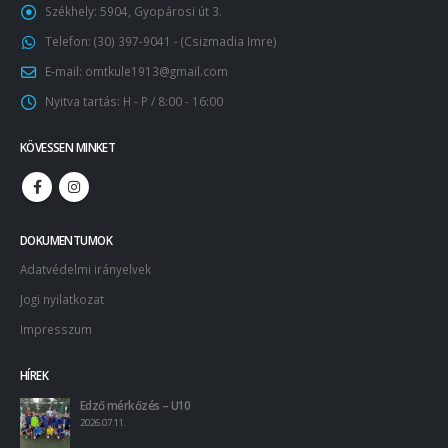
Székhely:
5904, Gyopárosi út 3.
Telefon:
(30) 397-9041 - (Csizmadia Imre)
E-mail:
omtkule1913@gmail.com
Nyitva tartás:
H - P / 8:00 - 16:00
KÖVESSEN MINKET
DOKUMENTUMOK
Adatvédelmi irányelvek
Jogi nyilatkozat
Impresszum
HÍREK
Edző mérkőzés – U10
2026.07.11.