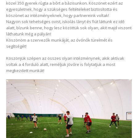
közel 350 gyerek rúgta a bőrt a bázisunkon. Köszönet ezért az
egyesületnek, hogy a szükséges feltételeket biztosította és
köszönet az intézményeknek, hogy partnereink voltak!
Nagyon sok tehetséges ovist, iskolás lányt és fiút láttunk ez idő
alatt, bízunk benne, hogy lesz közöttük sok olyan, akit majd viszont
láthatunk még a pályán!
Köszönöm a szervezők munkáját, az óvónők türelmét és
segítségét!
Köszönjük szépen az összes olyan intézménynek, akik aktívak
voltak a 4 forduló alatt, reméljük jövőre is folytatjuk a most
megkezdett munkát!