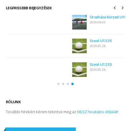
LEGFRISSEBB BEJEGYZÉSEK
Orosháza Körzeti U10-U12 Leány Labdarúgás
2026.06.03.
Szeol-U13 2:5
2026.05.26.
Szeol-U12 3:5
2026.05.26.
RÓLUNK
További hírekért kérem tekintse meg az
MLSZ hivatalos oldalát
!