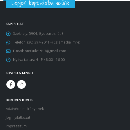
Lépjen kapcsolatba velünk
KAPCSOLAT
Székhely:
5904, Gyopárosi út 3.
Telefon:
(30) 397-9041 - (Csizmadia Imre)
E-mail:
omtkule1913@gmail.com
Nyitva tartás:
H - P / 8:00 - 16:00
KÖVESSEN MINKET
DOKUMENTUMOK
Adatvédelmi irányelvek
Jogi nyilatkozat
Impresszum