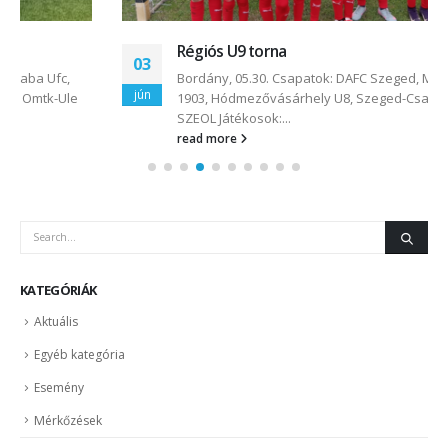
Régiós U9 torna
03
Bordány, 05.30. Csapatok: DAFC Szeged, Makó, OMTK-ULE
jún
1903, Hódmezővásárhely U8, Szeged-Csanád G.A.U8,
SZEOL Játékosok:...
read more
KATEGÓRIÁK
Aktuális
Egyéb kategória
Esemény
Mérkőzések