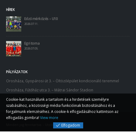
HÍREK
Edző mérkőzés – U10
2026.07.11.
Egri torna
2026.07.05.
PÁLYÁZATOK
Orosháza, Gyopárosi út 3. – Öltözőépület kondicionáló teremmel
Orosháza, Fűtőház utca 3. – Mátrai Sándor Stadion
Cookie-kat használunk a tartalom és a hirdetések személyre
szabásához, a közösségi média funkcióinak biztosításához és a
forgalmunk elemzéséhez. A cookie-k elfogadásához kattintson az
elfogadás gombra!
View more
Elfogadom
Minden jog fenntartva. - Utolsó frissítés 2021.