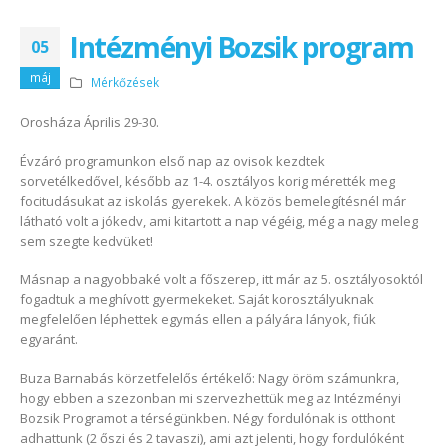
Intézményi Bozsik program
05
máj
Mérkőzések
Orosháza Április 29-30.
Évzáró programunkon első nap az ovisok kezdtek
sorvetélkedővel, később az 1-4. osztályos korig mérették meg
focitudásukat az iskolás gyerekek. A közös bemelegítésnél már
látható volt a jókedv, ami kitartott a nap végéig, még a nagy meleg
sem szegte kedvüket!
Másnap a nagyobbaké volt a főszerep, itt már az 5. osztályosoktól
fogadtuk a meghívott gyermekeket. Saját korosztályuknak
megfelelően léphettek egymás ellen a pályára lányok, fiúk
egyaránt.
Buza Barnabás körzetfelelős értékelő: Nagy öröm számunkra,
hogy ebben a szezonban mi szervezhettük meg az Intézményi
Bozsik Programot a térségünkben. Négy fordulónak is otthont
adhattunk (2 őszi és 2 tavaszi), ami azt jelenti, hogy fordulóként