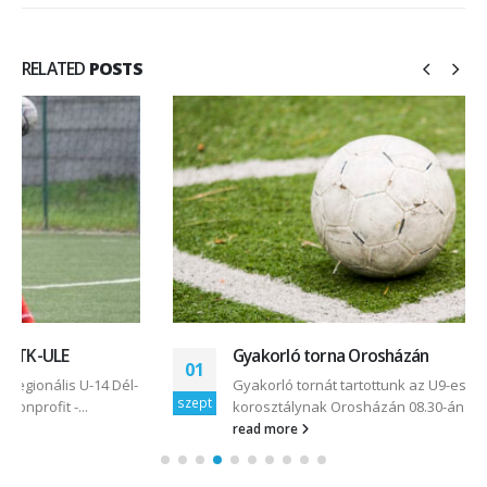
RELATED
POSTS
Gyakorló torna Orosházán
01
Gyakorló tornát tartottunk az U9-es és az U8-as
szept
korosztálynak Orosházán 08.30-án U9; résztvevő...
read more