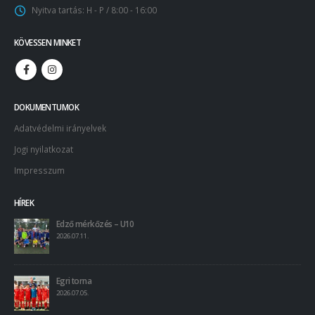
Nyitva tartás:
H - P / 8:00 - 16:00
KÖVESSEN MINKET
DOKUMENTUMOK
Adatvédelmi irányelvek
Jogi nyilatkozat
Impresszum
HÍREK
Edző mérkőzés – U10
2026.07.11.
Egri torna
2026.07.05.