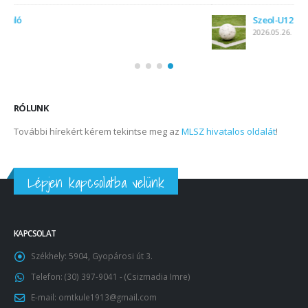
Szeol-U12 3:5
2026.05.26.
RÓLUNK
További hírekért kérem tekintse meg az
MLSZ hivatalos oldalát
!
Lépjen kapcsolatba velünk
KAPCSOLAT
Székhely:
5904, Gyopárosi út 3.
Telefon:
(30) 397-9041 - (Csizmadia Imre)
E-mail:
omtkule1913@gmail.com