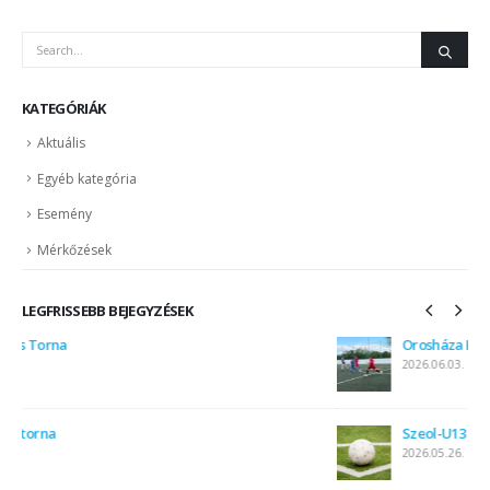
KATEGÓRIÁK
Aktuális
Egyéb kategória
Esemény
Mérkőzések
LEGFRISSEBB BEJEGYZÉSEK
Orosháza Körzeti U10-U12 Leány Labdarúgás
2026.06.03.
Szeol-U13 2:5
2026.05.26.