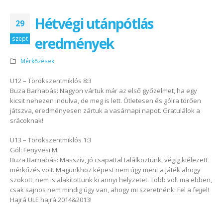
Hétvégi utánpótlás
29
eredmények
szept
Mérkőzések
U12 – Törökszentmiklós 8:3
Buza Barnabás: Nagyon vártuk már az első győzelmet, ha egy
kicsit nehezen indulva, de meg is lett. Ötletesen és gólra törően
játszva, eredményesen zártuk a vasárnapi napot. Gratulálok a
srácoknak!
U13 – Törökszentmiklós 1:3
Gól: Fenyvesi M.
Buza Barnabás: Masszív, jó csapattal találkoztunk, végig kiélezett
mérkőzés volt. Magunkhoz képest nem úgy ment a játék ahogy
szokott, nem is alakítottunk ki annyi helyzetet. Több volt ma ebben,
csak sajnos nem mindig úgy van, ahogy mi szeretnénk. Fel a fejjel!
Hajrá ULE hajrá 2014&2013!