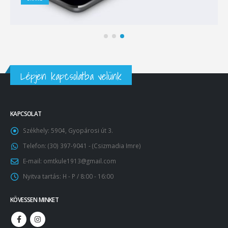
Lépjen kapcsolatba velünk
KAPCSOLAT
Székhely:
5904, Gyopárosi út 3.
Telefon:
(30) 397-9041 - (Csizmadia Imre)
E-mail:
omtkule1913@gmail.com
Nyitva tartás:
H - P / 8:00 - 16:00
KÖVESSEN MINKET