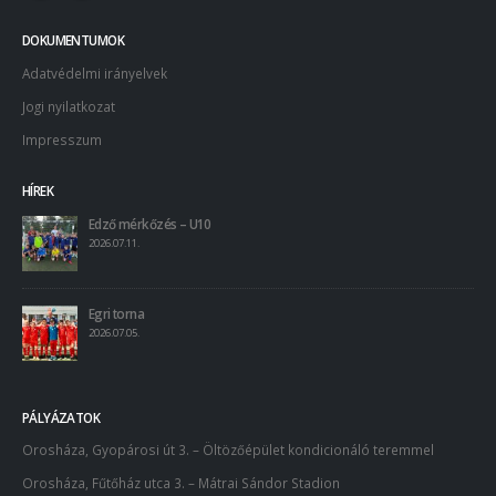
DOKUMENTUMOK
Adatvédelmi irányelvek
Jogi nyilatkozat
Impresszum
HÍREK
Edző mérkőzés – U10
2026.07.11.
Egri torna
2026.07.05.
PÁLYÁZATOK
Orosháza, Gyopárosi út 3. – Öltözőépület kondicionáló teremmel
Orosháza, Fűtőház utca 3. – Mátrai Sándor Stadion