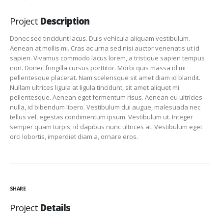
Project
Description
Donec sed tincidunt lacus. Duis vehicula aliquam vestibulum.
Aenean at mollis mi. Cras ac urna sed nisi auctor venenatis ut id
sapien. Vivamus commodo lacus lorem, a tristique sapien tempus
non. Donec fringilla cursus porttitor. Morbi quis massa id mi
pellentesque placerat. Nam scelerisque sit amet diam id blandit.
Nullam ultrices ligula at ligula tincidunt, sit amet aliquet mi
pellentesque. Aenean eget fermentum risus. Aenean eu ultricies
nulla, id bibendum libero. Vestibulum dui augue, malesuada nec
tellus vel, egestas condimentum ipsum. Vestibulum ut. Integer
semper quam turpis, id dapibus nunc ultrices at. Vestibulum eget
orci lobortis, imperdiet diam a, ornare eros.
SHARE
Project
Details